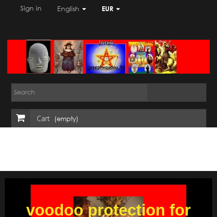
Sign in
English
EUR
Cart
(empty)
disengagement ritual