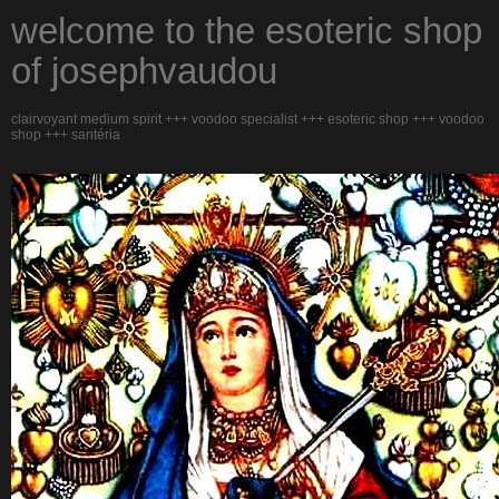
welcome to the esoteric shop
of josephvaudou
clairvoyant medium spirit +++ voodoo specialist +++ esoteric shop +++ voodoo
shop +++ santéria