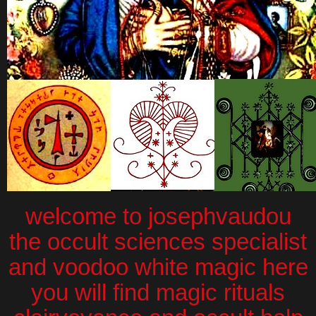
welcome to josephvaudou
the occult sciences specialist
and voodoo white magic here
you will find magic rituals