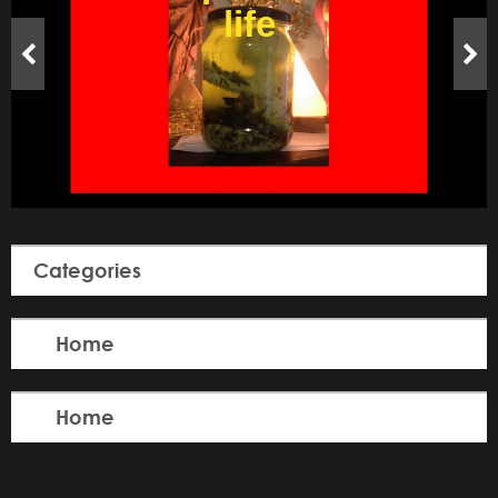
with the big candle of
disengagement
Categories
Home
Home