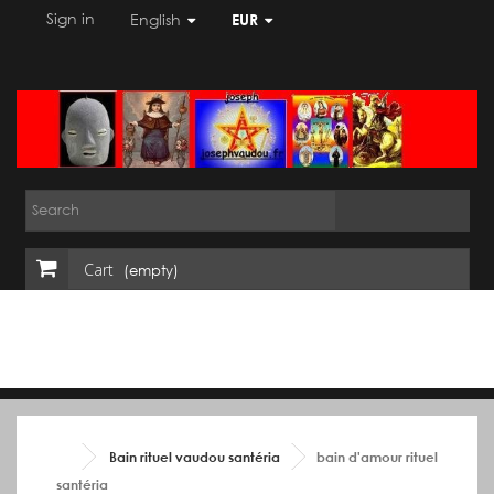
Sign in
English
EUR
Cart
(empty)
Bain rituel vaudou santéria
bain d'amour rituel
santéria