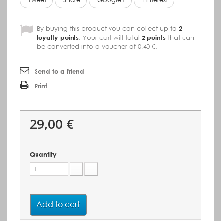
Tweet
Share
Google+
Pinterest
By buying this product you can collect up to
2
loyalty points
. Your cart will total
2
points
that can
be converted into a voucher of
0,40 €
.
Send to a friend
Print
29,00 €
Quantity
Add to cart