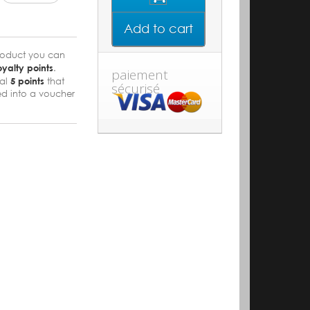
Add to cart
product you can
oyalty points
.
paiement
tal
5
points
that
sécurisé
d into a voucher