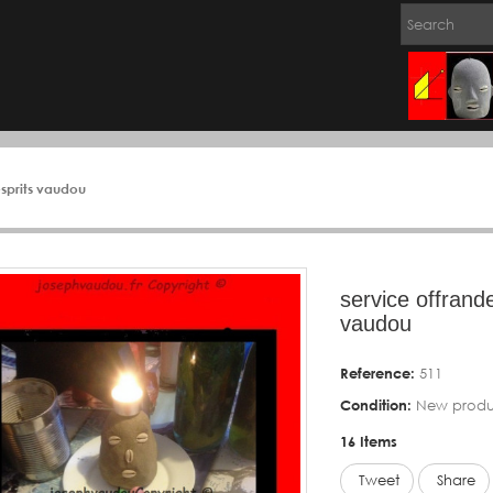
esprits vaudou
service offrand
vaudou
Reference:
511
Condition:
New produ
16
Items
Tweet
Share