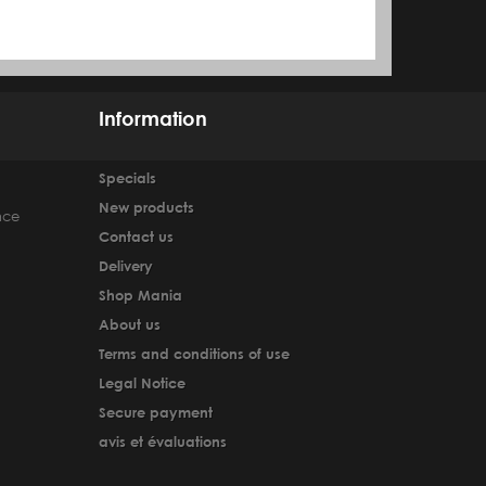
Information
Specials
New products
nce
Contact us
Delivery
Shop Mania
About us
Terms and conditions of use
Legal Notice
Secure payment
avis et évaluations