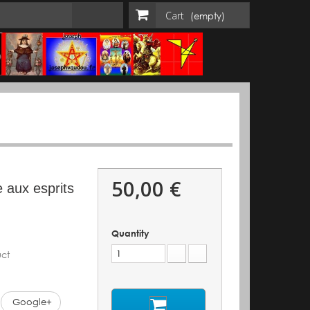
Cart
(empty)
50,00 €
e aux esprits
Quantity
ct
Google+