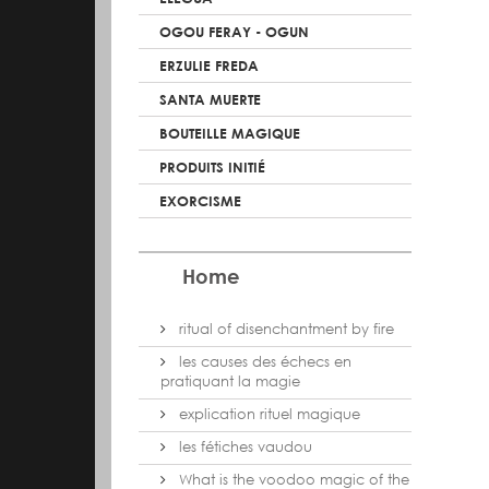
OGOU FERAY - OGUN
ERZULIE FREDA
SANTA MUERTE
BOUTEILLE MAGIQUE
PRODUITS INITIÉ
EXORCISME
Home
ritual of disenchantment by fire
les causes des échecs en
pratiquant la magie
explication rituel magique
les fétiches vaudou
What is the voodoo magic of the