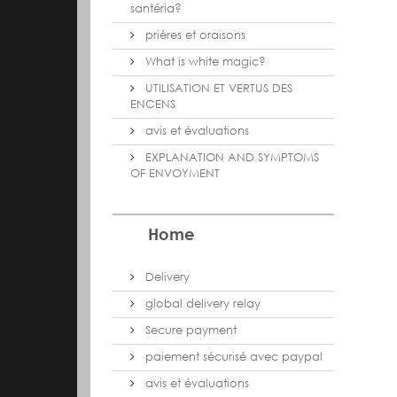
santéria?
prières et oraisons
What is white magic?
UTILISATION ET VERTUS DES
ENCENS
avis et évaluations
EXPLANATION AND SYMPTOMS
OF ENVOYMENT
Home
Delivery
global delivery relay
Secure payment
paiement sécurisé avec paypal
avis et évaluations