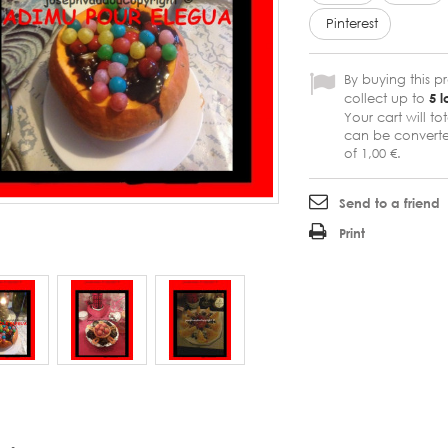
Pinterest
By buying this 
collect up to
5
l
Your cart will to
can be converte
of
1,00 €
.
Send to a friend
Print