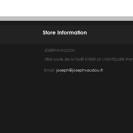
Store Information
JOSEPHVAUDOU
1806 route de la forêt 01800 LE MONTELLIER Fra
Email:
joseph@josephvaudou.fr