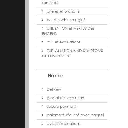
santéria?
prières et oraisons
What is white magic?
UTILISATION ET VERTUS DES
ENCENS
avis et évaluations
EXPLANATION AND SYMPTOMS
OF ENVOYMENT
Home
Delivery
global delivery relay
Secure payment
paiement sécurisé avec paypal
avis et évaluations