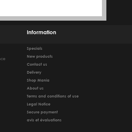
Information
Specials
New products
nce
Contact us
Delivery
Shop Mania
About us
Terms and conditions of use
Legal Notice
Secure payment
avis et évaluations