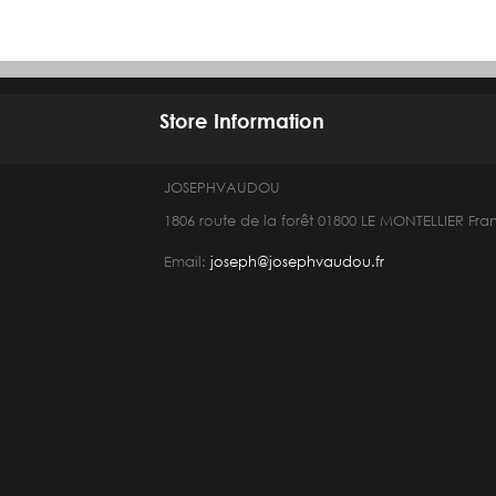
Store Information
JOSEPHVAUDOU
1806 route de la forêt 01800 LE MONTELLIER Fra
Email:
joseph@josephvaudou.fr