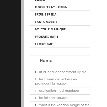
OGOU FERAY - OGUN
ERZULIE FREDA
SANTA MUERTE
BOUTEILLE MAGIQUE
PRODUITS INITIÉ
EXORCISME
Home
ritual of disenchantment by fire
les causes des échecs en
pratiquant la magie
explication rituel magique
les fétiches vaudou
What is the voodoo magic of the