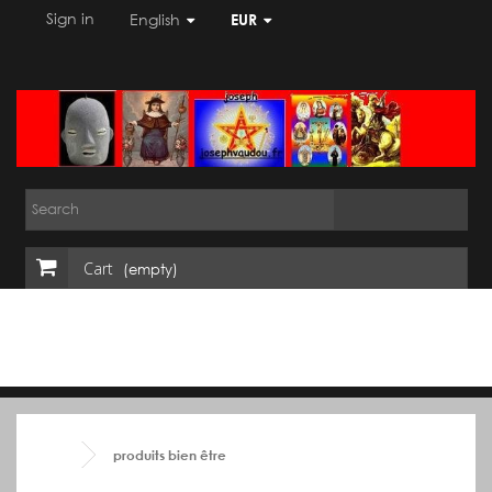
Sign in
English
EUR
Cart
(empty)
produits bien être