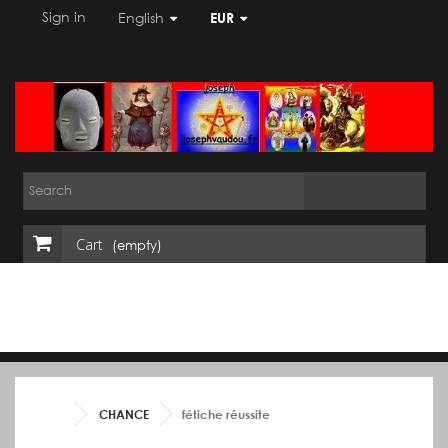
Sign in
English
EUR
Cart
(empty)
CHANCE
fétiche réussite